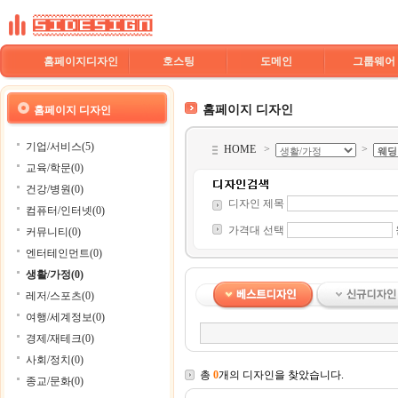
홈페이지디자인
호스팅
도메인
그룹웨어
홈페이지 디자인
홈페이지 디자인
기업/서비스(5)
HOME
>
>
교육/학문(0)
건강/병원(0)
디자인 제목
컴퓨터/인터넷(0)
가격대 선택
커뮤니티(0)
엔터테인먼트(0)
생활/가정(0)
레저/스포츠(0)
여행/세계정보(0)
경제/재테크(0)
사회/정치(0)
총
0
개의 디자인을 찾았습니다.
종교/문화(0)