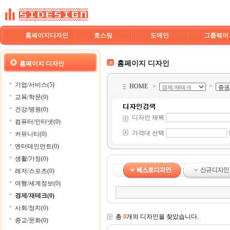
홈페이지디자인
호스팅
도메인
그룹웨어
홈페이지 디자인
홈페이지 디자인
기업/서비스(5)
HOME
>
>
교육/학문(0)
건강/병원(0)
디자인 제목
컴퓨터/인터넷(0)
가격대 선택
커뮤니티(0)
엔터테인먼트(0)
생활/가정(0)
레저/스포츠(0)
여행/세계정보(0)
경제/재테크(0)
사회/정치(0)
총
0
개의 디자인을 찾았습니다.
종교/문화(0)