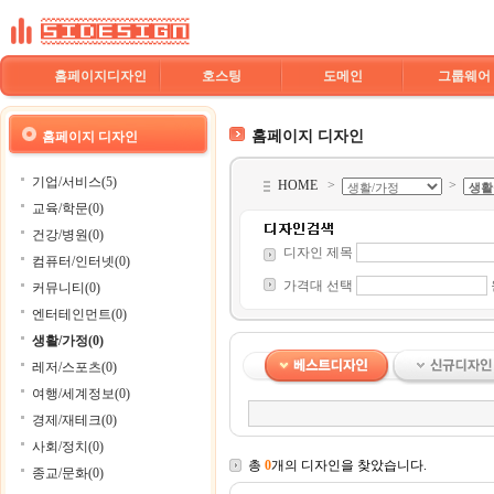
홈페이지디자인
호스팅
도메인
그룹웨어
홈페이지 디자인
홈페이지 디자인
기업/서비스(5)
HOME
>
>
교육/학문(0)
건강/병원(0)
디자인 제목
컴퓨터/인터넷(0)
가격대 선택
커뮤니티(0)
엔터테인먼트(0)
생활/가정(0)
레저/스포츠(0)
여행/세계정보(0)
경제/재테크(0)
사회/정치(0)
총
0
개의 디자인을 찾았습니다.
종교/문화(0)