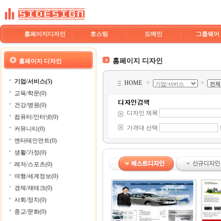
홈페이지디자인
호스팅
도메인
그룹웨어
홈페이지 디자인
홈페이지 디자인
기업/서비스(5)
HOME
>
>
교육/학문(0)
건강/병원(0)
디자인 제목
컴퓨터/인터넷(0)
가격대 선택
커뮤니티(0)
엔터테인먼트(0)
생활/가정(0)
레저/스포츠(0)
여행/세계정보(0)
경제/재테크(0)
사회/정치(0)
종교/문화(0)